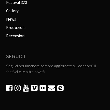
Festival 320
Gallery
News
Produzioni
Recensioni
SEGUICI
Seguici per rimanere sempre aggiornato sui concorsi, il
festival e le altre novità.





