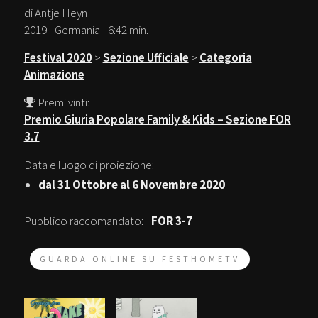
di Antje Heyn
2019 - Germania - 6:42 min.
Festival 2020
>
Sezione Ufficiale
>
Categoria
Animazione
Premi vinti:
Premio Giuria Popolare Family & Kids – Sezione FOR
3.7
Data e luogo di proiezione:
dal 31 Ottobre al 6 Novembre 2020
Pubblico raccomandato:
FOR 3-7
GUARDA ONLINE SU FESTHOMETV