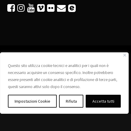






Questo sito utilizza cookie tecnici e analitici per i quali non è
Associazione “Corti a Ponte” APS
necessario acquisire un consenso specifico. Inoltre potrebbero
Via Wagner, 42 - 35020 Ponte San Nicolò (PD)
essere presenti altri cookie analitici e di profilazione di terze parti,
C.F. 92223660280
questi saranno attivi solo dopo il consenso.
Privacy policy
Registro delle Associazioni di Promozione Sociale – Regione Veneto –
Impostazioni Cookie
Rifiuta
Accetta tutti
Iscrizione n. PS/PD0364
Albo delle Associazioni – Comune di Ponte San Nicolò – Iscrizione n. 77