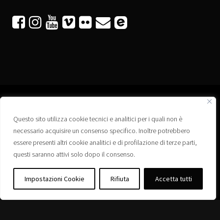






Questo sito utilizza cookie tecnici e analitici per i quali non è
Associazione “Corti a Ponte” APS
necessario acquisire un consenso specifico. Inoltre potrebbero
Via Wagner, 42 - 35020 Ponte San Nicolò (PD)
essere presenti altri cookie analitici e di profilazione di terze parti,
C.F. 92223660280
questi saranno attivi solo dopo il consenso.
Privacy policy
Registro delle Associazioni di Promozione Sociale – Regione Veneto –
Impostazioni Cookie
Rifiuta
Accetta tutti
Iscrizione n. PS/PD0364
Albo delle Associazioni – Comune di Ponte San Nicolò – Iscrizione n. 77