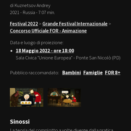
di Kuznetsov Andrey
2021 - Russia - 7:07 min.
Festival 2022
>
Grande Festival Internazionale
>
Concorso Ufficiale FOR - Animazione
Data e luogo di proiezione:
18 Maggio 2022 - ore 18:00
Sala Civica "Unione Europea" - Ponte San Nicolò (PD)
Pubblico raccomandato:
Bambini
Famiglie
FOR 8+
Sinossi
La teoria del complotto a volte diverge dalla pratica.