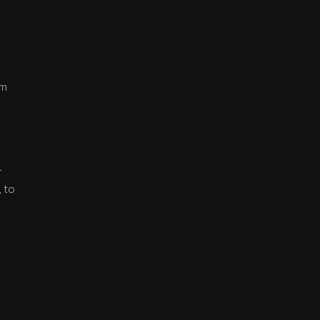
um
r
, to