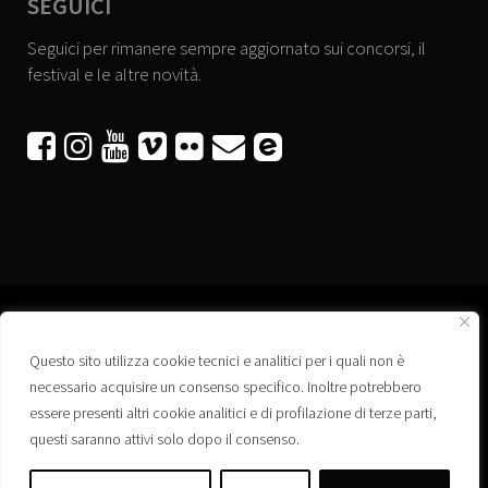
SEGUICI
Seguici per rimanere sempre aggiornato sui concorsi, il
festival e le altre novità.






Questo sito utilizza cookie tecnici e analitici per i quali non è
Associazione “Corti a Ponte” APS
necessario acquisire un consenso specifico. Inoltre potrebbero
Via Wagner, 42 - 35020 Ponte San Nicolò (PD)
essere presenti altri cookie analitici e di profilazione di terze parti,
C.F. 92223660280
questi saranno attivi solo dopo il consenso.
Privacy policy
Registro delle Associazioni di Promozione Sociale – Regione Veneto –