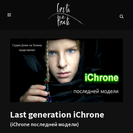
Last generation iChrone
(iChrone последней модели)