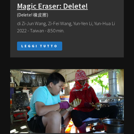
Magic Eraser: Delete!
(Delete! 橡皮擦)
di Zi-Jun Wang, Zi-Fei Wang, Yun-Yen Li, Yun-Hua Li
2022 - Taiwan - 8:50 min.
LEGGI TUTTO