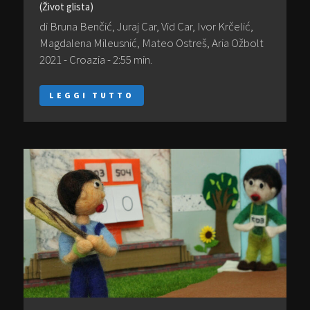
(Život glista)
di Bruna Benčić, Juraj Car, Vid Car, Ivor Krčelić,
Magdalena Mileusnić, Mateo Ostreš, Aria Ožbolt
2021 - Croazia - 2:55 min.
LEGGI TUTTO