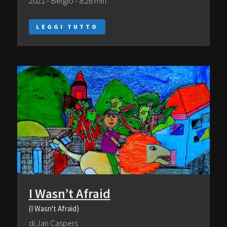
2021 - Belgio - 8:26 min.
LEGGI TUTTO
I Wasn’t Afraid
(I Wasn't Afraid)
di Jan Caspers