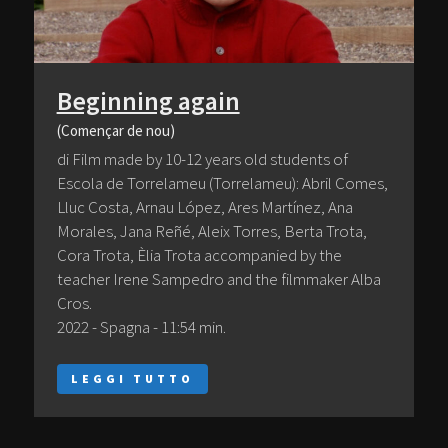
Beginning again
(Començar de nou)
di Film made by 10-12 years old students of
Escola de Torrelameu (Torrelameu): Abril Comes,
Lluc Costa, Arnau López, Ares Martínez, Ana
Morales, Jana Reñé, Aleix Torres, Berta Trota,
Cora Trota, Èlia Trota accompanied by the
teacher Irene Sampedro and the filmmaker Alba
Cros.
2022 - Spagna - 11:54 min.
LEGGI TUTTO