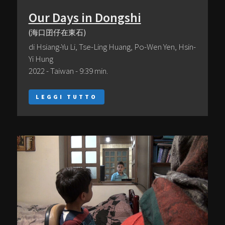
Our Days in Dongshi
(海口囝仔在東石)
di Hsiang-Yu Li, Tse-Ling Huang, Po-Wen Yen, Hsin-
Yi Hung
2022 - Taiwan - 9:39 min.
LEGGI TUTTO