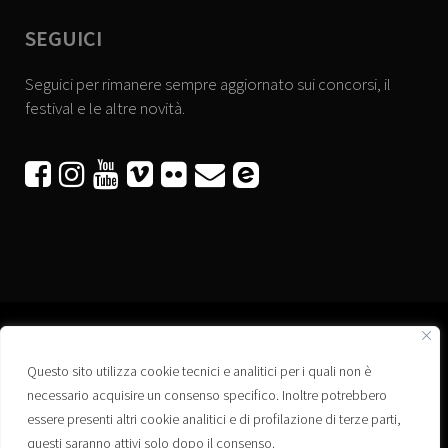
SEGUICI
Seguici per rimanere sempre aggiornato sui concorsi, il
festival e le altre novità.






Questo sito utilizza cookie tecnici e analitici per i quali non è
Associazione “Corti a Ponte” APS
necessario acquisire un consenso specifico. Inoltre potrebbero
Via Wagner, 42 - 35020 Ponte San Nicolò (PD)
essere presenti altri cookie analitici e di profilazione di terze parti,
C.F. 92223660280
questi saranno attivi solo dopo il consenso.
Privacy policy