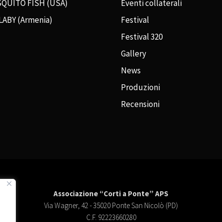
QUITO FISH (USA)
Eventi collaterali
LABY (Armenia)
Festival
Festival 320
Gallery
News
Produzioni
Recensioni
Associazione “Corti a Ponte” APS
Via Wagner, 42 - 35020 Ponte San Nicolò (PD)
C.F. 92223660280