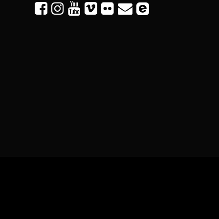





