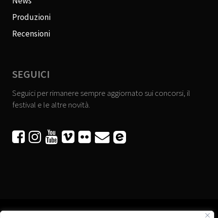
News
Produzioni
Recensioni
SEGUICI
Seguici per rimanere sempre aggiornato sui concorsi, il
festival e le altre novità.





