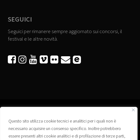
SEGUICI
Seguici per rimanere sempre aggiornato sui concorsi, il
festival e le altre novità.






Questo sito utilizza cookie tecnici e analitici per i quali non è
Associazione “Corti a Ponte” APS
necessario acquisire un consenso specifico. Inoltre potrebbero
Via Wagner, 42 - 35020 Ponte San Nicolò (PD)
essere presenti altri cookie analitici e di profilazione di terze parti,
C.F. 92223660280