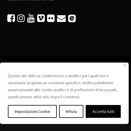






Questo sito utilizza cookie tecnici e analitici per i quali non è
Associazione “Corti a Ponte” APS
necessario acquisire un consenso specifico. Inoltre potrebbero
Via Wagner, 42 - 35020 Ponte San Nicolò (PD)
essere presenti altri cookie analitici e di profilazione di terze parti,
C.F. 92223660280
questi saranno attivi solo dopo il consenso.
Privacy policy
Registro delle Associazioni di Promozione Sociale – Regione Veneto –
Impostazioni Cookie
Rifiuta
Accetta tutti
Iscrizione n. PS/PD0364
Albo delle Associazioni – Comune di Ponte San Nicolò – Iscrizione n. 77