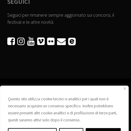
SEGUICI
Seguici per rimanere sempre aggiornato sui concorsi, il
festival e le altre novità.






Questo sito utilizza cookie tecnici e analitici per i quali non è
Associazione “Corti a Ponte” APS
necessario acquisire un consenso specifico. Inoltre potrebbero
Via Wagner, 42 - 35020 Ponte San Nicolò (PD)
essere presenti altri cookie analitici e di profilazione di terze parti,
C.F. 92223660280
questi saranno attivi solo dopo il consenso.
Privacy policy
Registro delle Associazioni di Promozione Sociale – Regione Veneto –