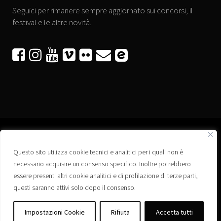
Seguici per rimanere sempre aggiornato sui concorsi, il
festival e le altre novità.






Questo sito utilizza cookie tecnici e analitici per i quali non è
Associazione “Corti a Ponte” APS
necessario acquisire un consenso specifico. Inoltre potrebbero
Via Wagner, 42 - 35020 Ponte San Nicolò (PD)
essere presenti altri cookie analitici e di profilazione di terze parti,
C.F. 92223660280
questi saranno attivi solo dopo il consenso.
Privacy policy
Registro delle Associazioni di Promozione Sociale – Regione Veneto –
Impostazioni Cookie
Rifiuta
Accetta tutti
Iscrizione n. PS/PD0364