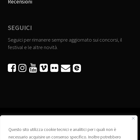
Recensioni
SEGUICI
Seguici per rimanere sempre aggiornato sui concorsi, il
festival e le altre novità.






Questo sito utilizza cookie tecnici e analitici per i quali non è
Associazione “Corti a Ponte” APS
necessario acquisire un consenso specifico. Inoltre potrebbero
Via Wagner, 42 - 35020 Ponte San Nicolò (PD)