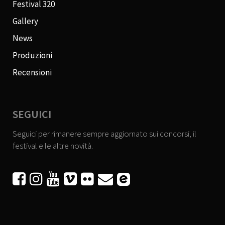
Festival 320
Gallery
News
Produzioni
Recensioni
SEGUICI
Seguici per rimanere sempre aggiornato sui concorsi, il
festival e le altre novità.





