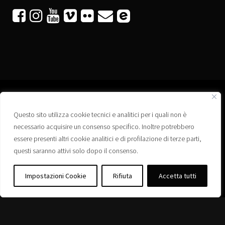






Questo sito utilizza cookie tecnici e analitici per i quali non è
Associazione “Corti a Ponte” APS
necessario acquisire un consenso specifico. Inoltre potrebbero
Via Wagner, 42 - 35020 Ponte San Nicolò (PD)
essere presenti altri cookie analitici e di profilazione di terze parti,
C.F. 92223660280
questi saranno attivi solo dopo il consenso.
Privacy policy
Registro delle Associazioni di Promozione Sociale – Regione Veneto –
Impostazioni Cookie
Rifiuta
Accetta tutti
Iscrizione n. PS/PD0364
Albo delle Associazioni – Comune di Ponte San Nicolò – Iscrizione n. 77