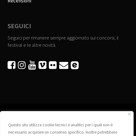
Recensioni
SEGUICI
Seguici per rimanere sempre aggiornato sui concorsi, il
festival e le altre novità.






Questo sito utilizza cookie tecnici e analitici per i quali non è
Associazione “Corti a Ponte” APS
necessario acquisire un consenso specifico. Inoltre potrebbero
Via Wagner, 42 - 35020 Ponte San Nicolò (PD)