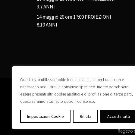
3.7 ANNI
14 maggio 26 ore 17:00 PROIEZIONI
8.10 ANNI
Questo sito utilizza cookie tecnici e analitici per i quali non è
necessario acquisire un consenso specifico. Inoltre potrebbero
essere presenti altri cookie analitici e di profilazione di terze parti,
questi saranno attivi solo dopo il consenso.
Impostazioni Cookie
Rifiuta
Accetta tutti
Registro 