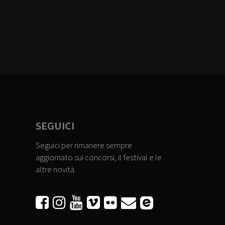
SEGUICI
Seguici per rimanere sempre
aggiornato sui concorsi, il festival e le
altre novità.





