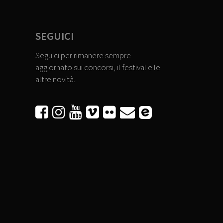
SEGUICI
Seguici per rimanere sempre
aggiornato sui concorsi, il festival e le
altre novità.





