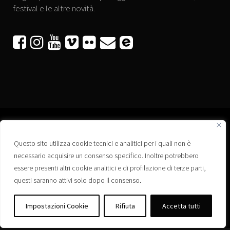
festival e le altre novità.






Questo sito utilizza cookie tecnici e analitici per i quali non è
Associazione “Corti a Ponte” APS
necessario acquisire un consenso specifico. Inoltre potrebbero
Via Wagner, 42 - 35020 Ponte San Nicolò (PD)
essere presenti altri cookie analitici e di profilazione di terze parti,
C.F. 92223660280
questi saranno attivi solo dopo il consenso.
Privacy policy
Registro delle Associazioni di Promozione Sociale – Regione Veneto –
Impostazioni Cookie
Rifiuta
Accetta tutti
Iscrizione n. PS/PD0364
Albo delle Associazioni – Comune di Ponte San Nicolò – Iscrizione n. 77