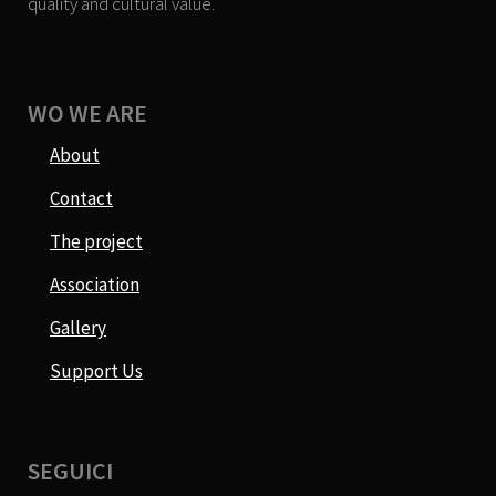
quality and cultural value.
WO WE ARE
About
Contact
The project
Association
Gallery
Support Us
SEGUICI