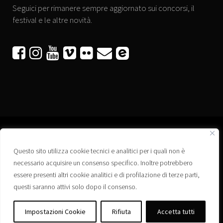
Seguici per rimanere sempre aggiornato sui concorsi, il
festival e le altre novità.






Questo sito utilizza cookie tecnici e analitici per i quali non è
Associazione “Corti a Ponte” APS
necessario acquisire un consenso specifico. Inoltre potrebbero
Via Wagner, 42 - 35020 Ponte San Nicolò (PD)
essere presenti altri cookie analitici e di profilazione di terze parti,
C.F. 92223660280
questi saranno attivi solo dopo il consenso.
Privacy policy
Registro delle Associazioni di Promozione Sociale – Regione Veneto –
Impostazioni Cookie
Rifiuta
Accetta tutti
Iscrizione n. PS/PD0364