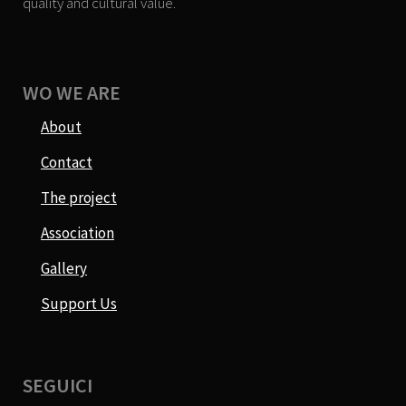
quality and cultural value.
WO WE ARE
About
Contact
The project
Association
Gallery
Support Us
SEGUICI