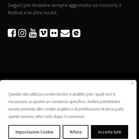
Seguici per rimanere sempre aggiornato sui concorsi, il
festival e le altre novità.






Questo sito utilizza cookie tecnici e analitici per i quali non è
Associazione “Corti a Ponte” APS
necessario acquisire un consenso specifico. Inoltre potrebbero
Via Wagner, 42 - 35020 Ponte San Nicolò (PD)
essere presenti altri cookie analitici e di profilazione di terze parti,
C.F. 92223660280
questi saranno attivi solo dopo il consenso.
Privacy policy
Registro delle Associazioni di Promozione Sociale – Regione Veneto –
Impostazioni Cookie
Rifiuta
Accetta tutti
Iscrizione n. PS/PD0364