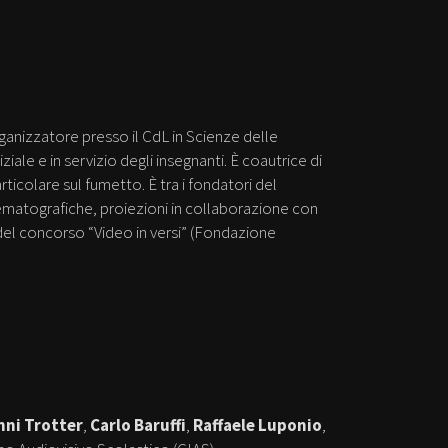
ganizzatore presso il CdL in Scienze delle
ale e in servizio degli insegnanti. È coautrice di
rticolare sul fumetto. È tra i fondatori del
ematografiche, proiezioni in collaborazione con
a del concorso “Video in versi” (Fondazione
nni Trotter
,
Carlo Baruffi
,
Raffaele Luponio
,