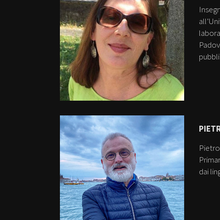
Insegn
all’Un
labora
Padova
pubbl
PIET
Pietro
Primar
dai li