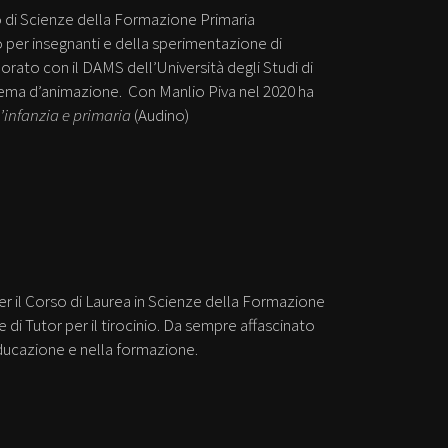
so di Scienze della Formazione Primaria
 per insegnanti e della sperimentazione di
aborato con il DAMS dell’Università degli Studi di
inema d’animazione. Con Manlio Piva nel 2020 ha
l’infanzia e primaria
(Audino)
r il Corso di Laurea in Scienze della Formazione
 di Tutor per il tirocinio. Da sempre affascinato
’educazione e nella formazione.