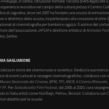
 Prokuplje, in Serbia. Istruzione formale: Facoltà di Arti Applicate 
i esperienza lavorativa nel campo della cultura presso il Centro C
iva di Jagodina, dove nel 2007 ha fondato una scuola di animazione p
e e direttrice della scuola, ha partecipato alla creazione di oltre 2
azionali di cinematografia per bambini e ragazzi. È autrice del co
tore dell’associazione
JAFILM
e direttore artistico di
Animator Fest
na, Serbia.
NIA GAGLIANONE
cializza in storia del cinema russo e sovietico. Dedica la sua ricerca
ice di eventi culturali e rassegne cinematografiche, collabora con va
Museo Nazionale del Cinema, BFM, TFF, ANCR, Il Cinema Ritrovato,
’ FF
. Per
Sottodiciotto Film Festival
, dal 2005 al 2020, cura rassegn
do in Italia artisti come Norštejn, Petrov, Bronzit. Collabora con 
tori didattici per le scuole.