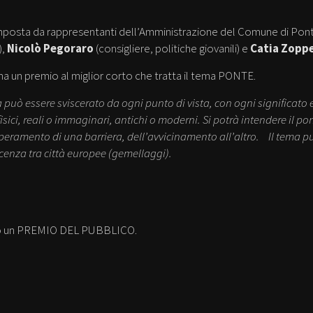
posta da rappresentanti dell’Amministrazione del Comune di Pon
),
Nicolò Pegoraro
(consigliere, politiche giovanili) e
Catia Zoppe
a un premio al miglior corto che tratta il tema PONTE.
a può essere sviscerato da ogni punto di vista, con ogni significato e
fisici, reali o immaginari, antichi o moderni. Si potrà intendere il p
peramento di una barriera, dell’avvicinamento all’altro. Il tema può
enza tra città europee (gemellaggi).
visto un PREMIO DEL PUBBLICO.