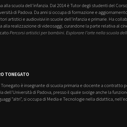
a alla scuola dell’infanzia. Dal 2014 è Tutor degli studenti del Cor
iversità di Padova. Da anni si occupa di formazione e aggiornamento
tori artistici e audiovisivi in scuole dell’infanzia e primarie. Ha coll
 alla realizzazione di videosaggi, curandone la parte relativa al c
icato
Percorsi artistici per bambini. Esplorare l’arte nella scuola del
RO TONEGATO
 Tonegato è insegnante di scuola primaria e docente a contratto pe
ia dell’Università di Padova, presso il quale svolge anche la funzione
nguaggi “altri”, si occupa di Media e Tecnologie nella didattica, nell