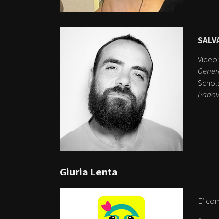
SALV
Videom
Genera
Schola
Padov
Giuria Lenta
E’ co