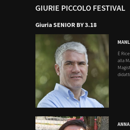
GIURIE PICCOLO FESTIVAL
Giuria SENIOR BY 3.18
MANL
È Rice
alla M
Magist
didatti
ANNA