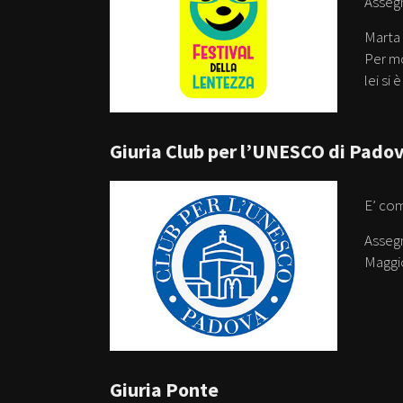
Assegn
Marta 
Per mo
lei si
Giuria Club per l’UNESCO di Pado
E’ co
Assegn
Maggio
Giuria Ponte