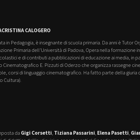
ACRISTINA CALOGERO
ta in Pedagogia, è insegnante di scuola primaria. Da anni è Tutor Or
ione Primaria dell’Università di Padova, Opera nella formazione inizi
scolastici e di contributi a pubblicazioni di educazione ai media, in pa
o Cinematografico E. Pizzuti di Oderzo che organizza rassegne cin
ole, corsi di linguaggio cinematografico. Ha fatto parte della giuri
 Cultura).
mposta da
Gigi Corsetti
,
Tiziana Passarini
,
Elena Pasetti
,
Gia