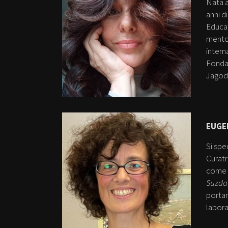
Nata a
anni d
Educat
mentor
intern
Fonda
Jagodi
EUGE
Si spe
Curatr
come
Suzdal
portan
labora