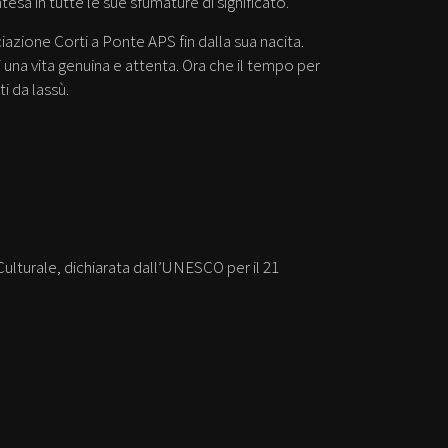
esa in tutte le sue sfumature di significato.
ciazione Corti a Ponte APS fin dalla sua nacita.
 una vita genuina e attenta. Ora che il tempo per
i da lassù.
lturale, dichiarata dall’UNESCO per il 21