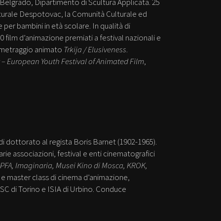
a Belgrado, Dipartimento di Scultura Applicata. 25
ulturale Despotovac, la Comunità Culturale ed
er bambini in età scolare. In qualità di
0 film d’animazione premiati a festival nazionali e
rtometraggio animato
Trkija / Elusiveness
.
 – European Youth Festival of Animated Film
,
 di dottorato al regista Boris Barnet (1902-1965).
rie associazioni, festival e enti cinematografici
 PFA, Imaginaria, Musei Kino di Mosca, KROK,
e e master class di cinema d’animazione,
CSC di Torino e ISIA di Urbino. Conduce