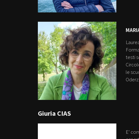
MARI
Laurea
Formaz
testi 
Circol
le scu
Oderzo
Giuria CIAS
E’ co