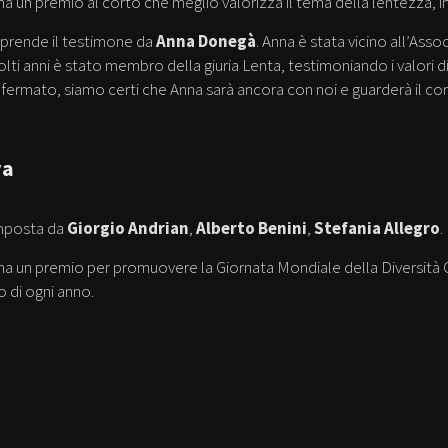
a un premio al corto che meglio valorizza il tema della lentezza, int
prende il testimone da
Anna Donegà
. Anna è stata vicino all’Asso
lti anni è stato membro della giuria Lenta, testimoniando i valori di
 è fermato, siamo certi che Anna sarà ancora con noi e guarderà il cort
va
mposta da
Giorgio Andrian
,
Alberto Benini
,
Stefania Allegro
.
a un premio per promuovere la Giornata Mondiale della Diversità Cu
 di ogni anno.