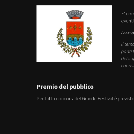
E’ com
eventi
Assegn
Il tem
ponti 
del su
conosc
Premio del pubblico
Per tutti i concorsi del Grande Festival è pre