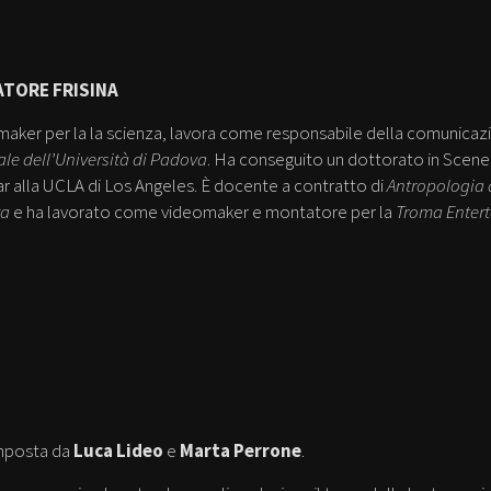
ATORE FRISINA
aker per la la scienza, lavora come responsabile della comunicazio
le dell’Università di Padova
. Ha conseguito un dottorato in Sceneg
r alla UCLA di Los Angeles. È docente a contratto di
Antropologia d
a
e ha lavorato come videomaker e montatore per la
Troma Enter
mposta da
Luca Lideo
e
Marta Perrone
.