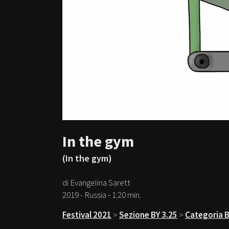
In the gym
(In the gym)
di Evangelina Sarett
2019 - Russia - 1:20 min.
Festival 2021
>
Sezione BY 3.25
>
Categoria B