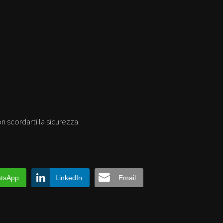
on scordarti la sicurezza.
tsApp
LinkedIn
Email