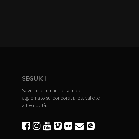
SEGUICI
Seguici per rimanere sempre
aggiornato sui concorsi, il festival e le
altre novità.





