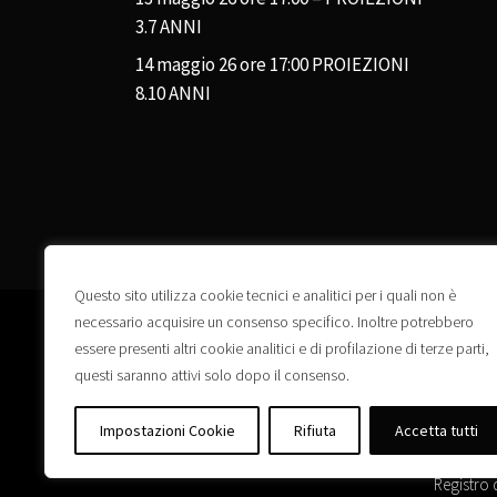
3.7 ANNI
14 maggio 26 ore 17:00 PROIEZIONI
8.10 ANNI
Questo sito utilizza cookie tecnici e analitici per i quali non è
necessario acquisire un consenso specifico. Inoltre potrebbero
essere presenti altri cookie analitici e di profilazione di terze parti,
questi saranno attivi solo dopo il consenso.
Impostazioni Cookie
Rifiuta
Accetta tutti
Registro 