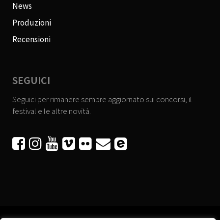
News
Produzioni
Recensioni
SEGUICI
Seguici per rimanere sempre aggiornato sui concorsi, il
festival e le altre novità.





