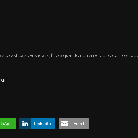
ta scolastica spensierata, fino a quando non si rendono conto di do
vo
tsApp
LinkedIn
Email