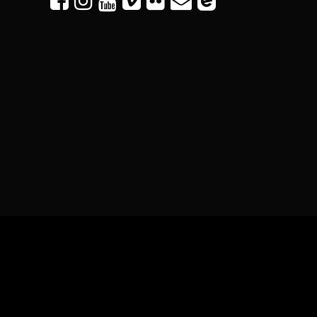





