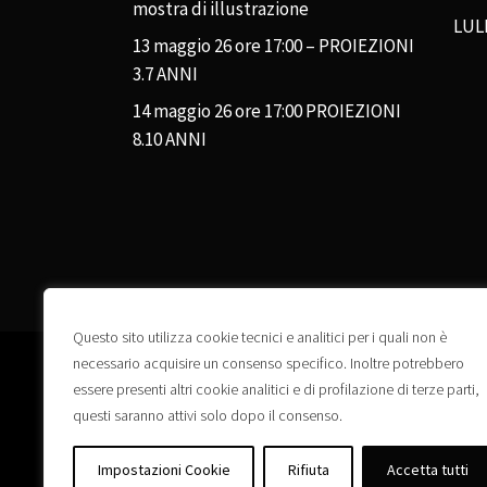
mostra di illustrazione
LUL
13 maggio 26 ore 17:00 – PROIEZIONI
3.7 ANNI
14 maggio 26 ore 17:00 PROIEZIONI
8.10 ANNI
Questo sito utilizza cookie tecnici e analitici per i quali non è
necessario acquisire un consenso specifico. Inoltre potrebbero
essere presenti altri cookie analitici e di profilazione di terze parti,
questi saranno attivi solo dopo il consenso.
Impostazioni Cookie
Rifiuta
Accetta tutti