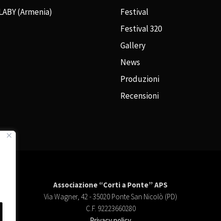
LABY (Armenia)
Festival
Festival 320
Gallery
News
Produzioni
Recensioni
Associazione “Corti a Ponte” APS
Via Wagner, 42 - 35020 Ponte San Nicolò (PD)
C.F. 92223660280
Privacy policy