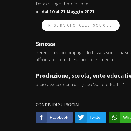
Data e luogo di proiezione:
dal 10 al 21 Maggio 2021
RISERVATO ALLE SCUOLE
Sinossi
Serena e i suoi compagni di classe vivono una vi
affrontare i temuti esami di terza media…
Produzione, scuola, ente educati
Scuola Secondaria di I grado "Sandro Pertini"
CONDIVIDI SUI SOCIAL
Facebook
Twitter
Wha