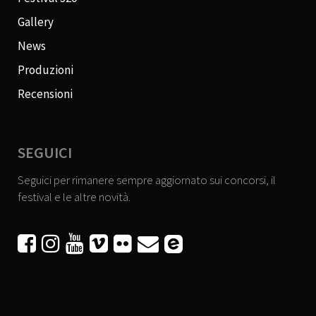
Gallery
News
Produzioni
Recensioni
SEGUICI
Seguici per rimanere sempre aggiornato sui concorsi, il
festival e le altre novità.





