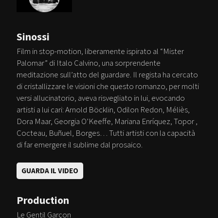
Sinossi
Film in stop-motion, liberamente ispirato al “Mister
Palomar” di Italo Calvino, una sorprendente
meditazione sull’atto del guardare. Il regista ha cercato
di cristallizzare le visioni che questo romanzo, per molti
versi allucinatorio, aveva risvegliato in lui, evocando
artisti a lui cari: Arnold Böcklin, Odilon Redon, Méliès,
Dora Maar, Georgia O’Keeffe, Mariana Enríquez, Topor ,
Cocteau, Buñuel, Borges… Tutti artisti con la capacità
di far emergere il sublime dal prosaico.
GUARDA IL VIDEO
Production
Le Gentil Garçon