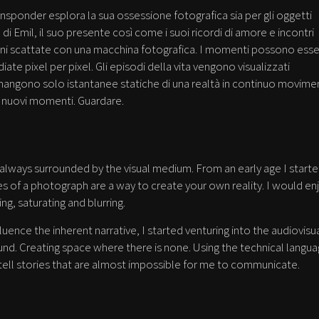
ransponder esplora la sua ossessione fotografica sia per gli oggetti
di Emil, il suo presente così come i suoi ricordi di amore e incontri
ni scattate con una macchina fotografica. I momenti possono ess
iate pixel per pixel. Gli episodi della vita vengono visualizzati
i rimangono solo istantanee statiche di una realtà in continuo movime
di nuovi momenti. Guardare.
always surrounded by the visual medium. From an early age I start
es of a photograph are a way to create your own reality. I would en
g, saturating and blurring.
uence the inherent narrative, I started venturing into the audiovisu
d. Creating space where there is none. Using the technical langu
ell stories that are almost impossible for me to communicate.