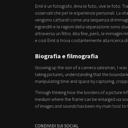
Emil è un fotografo. Ama le foto, vive le foto. T
osservati che per le esperienze personali. La vita 
vengono catturati come una sequenza di immagi
ingranditi e le ragioni della separazione sono stud
attraverso un filtro. Alla fine, però, le immagin
e così Emil si trova costantemente alla ricerca 
Biografia e filmografia
Growing up the son of a camera salesman, I was 
taking pictures, understanding that the boundari
manipulating time and space by capturing, croppin
Through thinking how the borders of a picture infl
medium where the frame can be enlarged via soun
of images and sounds has been my main tool to t
CONDIVIDI SUI SOCIAL