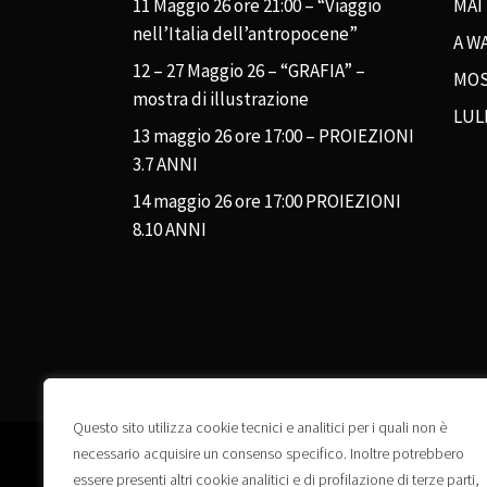
11 Maggio 26 ore 21:00 – “Viaggio
MAI
nell’Italia dell’antropocene”
A WA
12 – 27 Maggio 26 – “GRAFIA” –
MOS
mostra di illustrazione
LUL
13 maggio 26 ore 17:00 – PROIEZIONI
3.7 ANNI
14 maggio 26 ore 17:00 PROIEZIONI
8.10 ANNI
Questo sito utilizza cookie tecnici e analitici per i quali non è
necessario acquisire un consenso specifico. Inoltre potrebbero
essere presenti altri cookie analitici e di profilazione di terze parti,