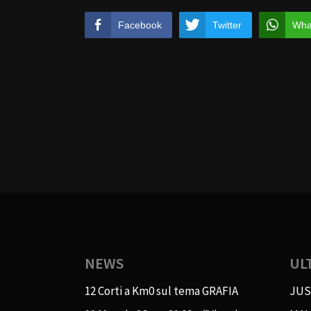
Facebook
Twitter
Wha
NEWS
UL
12 Corti a Km0 sul tema GRAFIA
JUS