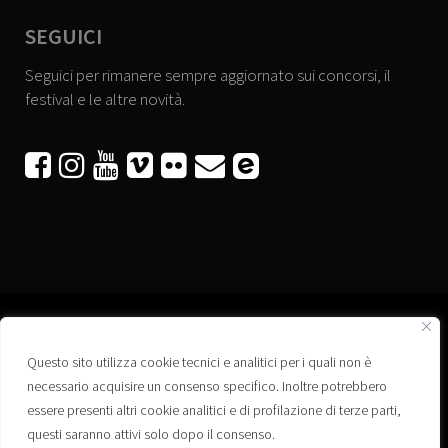
SEGUICI
Seguici per rimanere sempre aggiornato sui concorsi, il
festival e le altre novità.






Questo sito utilizza cookie tecnici e analitici per i quali non è
Associazione “Corti a Ponte” APS
necessario acquisire un consenso specifico. Inoltre potrebbero
Via Wagner, 42 - 35020 Ponte San Nicolò (PD)
essere presenti altri cookie analitici e di profilazione di terze parti,
C.F. 92223660280
questi saranno attivi solo dopo il consenso.
Privacy policy